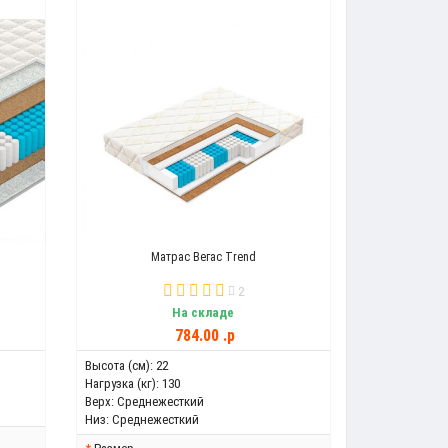
Матрас Вегас Trend
2
На складе
784.00 .p
Высота (см):
22
Нагрузка (кг):
130
Верх:
Среднежесткий
Низ:
Среднежесткий