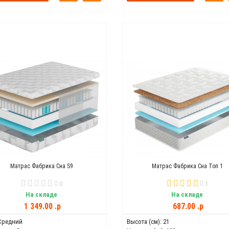
Матрас Фабрика Сна S9
Матрас Фабрика Сна Топ 1
0
1
На складе
На складе
1 349.00 .p
687.00 .p
Средний
Высота (см):
21