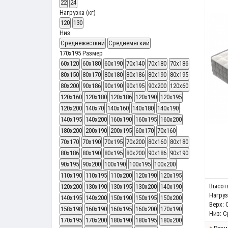
22
24
Нагрузка (кг)
120
130
Низ
Среднежесткий
Среднемягкий
170x195
Размер
60x120
60x180
60x190
70x140
70x180
70x186
80x150
80x170
80х180
80х186
80х190
80х195
80х200
90х186
90х190
90х195
90х200
120x60
120x160
120x180
120x186
120х190
120х195
120х200
140x70
140x160
140x180
140х190
140х195
140х200
160х190
160х195
160х200
180х200
200x190
200x195
60x170
70x160
70x170
70x190
70x195
70x200
80x160
80x180
80x186
80x190
80x195
80x200
90x186
90x190
90x195
90x200
100x190
100x195
100x200
110x190
110x195
110x200
120x190
120x195
Высота
120x200
130x190
130x195
130x200
140x190
Нагрузк
140x195
140x200
150x190
150x195
150x200
Верх:
158x198
160x190
160x195
160x200
170x190
Низ:
С
170x195
170x200
180x190
180x195
180x200