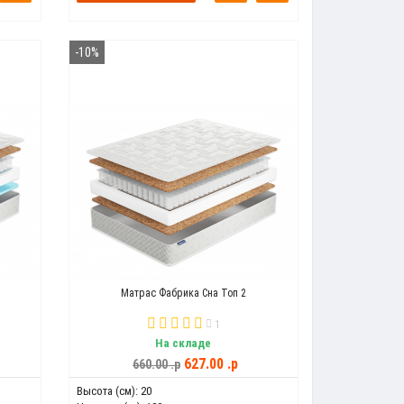
-10%
Матрас Фабрика Сна Топ 2
1
На складе
627.00 .p
660.00 .p
Высота (см):
20