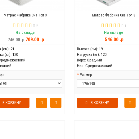
Матрас Фабрика Сна Топ 3
Матрас Фабрика Сна Топ 8
2
1
На складе
На складе
709.00 .p
546.00 .p
746.00 .p
 (см):
21
Высота (см):
19
а (кг):
120
Нагрузка (кг):
120
Среднежесткий
Верх:
Средний
есткий
Низ:
Среднежесткий
ер
Размер
В КОРЗИНУ
В КОРЗИНУ