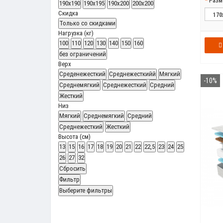
Разм
190x190
190x195
190x200
200x200
Скидка
Только со cкидками
Нагрузка (кг)
100
110
120
130
140
150
160
без ограничений
Верх
Среденежесткий
Среднежесткийй
Мягкий
-10%
Среднемягкий
Среднежесткий
Средний
Жесткий
Низ
Мягкий
Среднемягкий
Средний
Среднежесткий
Жесткий
Высота (см)
13
15
16
17
18
19
20
21
22
22,5
23
24
25
26
27
32
Сбросить
Фильтр
Выберите фильтры