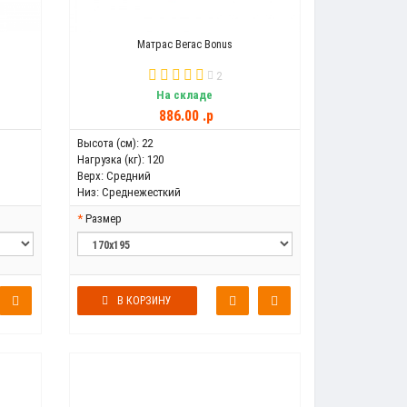
Матрас Вегас Bonus
2
На складе
886.00 .p
Высота (см):
22
Нагрузка (кг):
120
Верх:
Средний
Низ:
Среднежесткий
Размер
В КОРЗИНУ