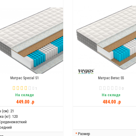
Матрас Special S1
Матрас Вегас S5
1
0
На складе
На складе
449.00 .p
484.00 .p
 (см):
21
а (кг):
120
Среденежесткий
редний
Размер