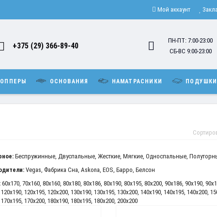
Мой аккаунт
Закл
ПН-ПТ: 7:00-23:00
+375 (29) 366-89-40
СБ-ВС 9:00-23:00
ОППЕРЫ
ОСНОВАНИЯ
НАМАТРАСНИКИ
ПОДУШК
Сортиро
рное:
Беспружинные
,
Двуспальные
,
Жесткие
,
Мягкие
,
Односпальные
,
Полуторн
одители:
Vegas
,
Фабрика Сна
,
Askona
,
EOS
,
Барро
,
Белсон
:
60x170
,
70x160
,
80x160
,
80x180
,
80x186
,
80x190
,
80x195
,
80x200
,
90x186
,
90x190
,
90x1
,
120x190
,
120x195
,
120x200
,
130x190
,
130x195
,
130x200
,
140x190
,
140x195
,
140x200
,
15
,
170x195
,
170x200
,
180x190
,
180x195
,
180x200
,
200x200