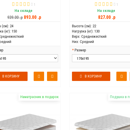
1
1
На складе
На складе
893.00 .p
827.00 .p
939.00 .p
 (см):
24
Высота (см):
22
а (кг):
150
Нагрузка (кг):
130
Среднежесткий
Верх:
Среднежесткий
редний
Низ:
Средний
ер
Размер
В КОРЗИНУ
В КОРЗИНУ
Наматрасник в подарок
Подушка в 