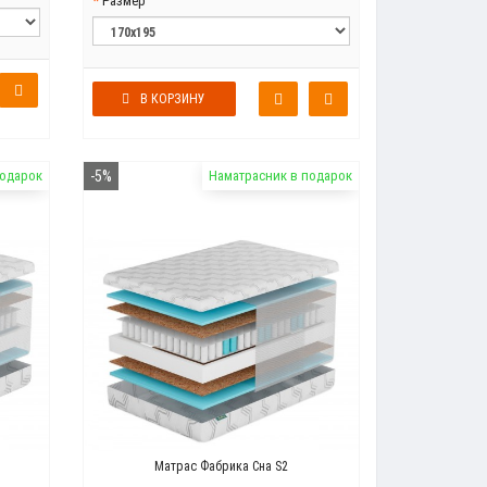
Размер
В КОРЗИНУ
подарок
-5%
Наматрасник в подарок
Матрас Фабрика Сна S2