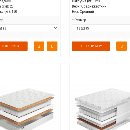
редний
Нагрузка (кг):
120
 (см):
23
Верх:
Среднежесткий
а (кг):
150
Низ:
Средний
ер
Размер
В КОРЗИНУ
В КОРЗИНУ