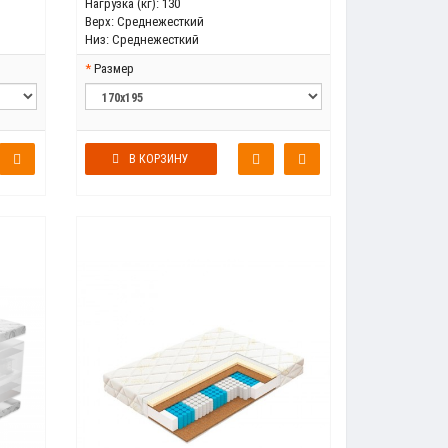
Нагрузка (кг):
130
Верх:
Среднежесткий
Низ:
Среднежесткий
Размер
В КОРЗИНУ