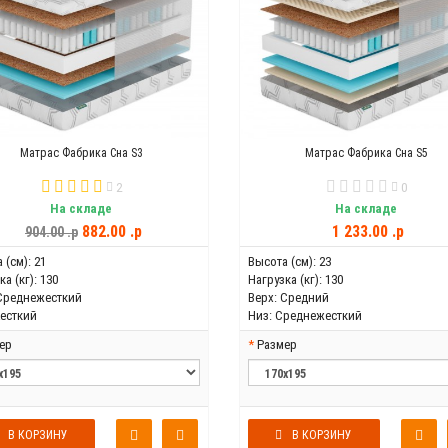
Матрас Фабрика Сна S3
Матрас Фабрика Сна S5
2
0
На складе
На складе
882.00 .p
1 233.00 .p
904.00 .p
 (см):
21
Высота (см):
23
а (кг):
130
Нагрузка (кг):
130
Среднежесткий
Верх:
Средний
есткий
Низ:
Среднежесткий
ер
Размер
В КОРЗИНУ
В КОРЗИНУ