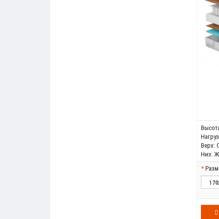
Высота
Нагрузк
Верх:
Низ:
Ж
Разм