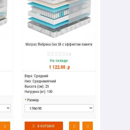
Матрас Фабрика Сна S8 с эффектом памяти
0
На складе
1 122.00 .p
Верх:
Средний
Низ:
Среднемягкий
Высота (см):
25
Нагрузка (кг):
130
Размер
В КОРЗИНУ