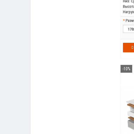
Низ:
С
Высота
Нагрузк
Разм
-10%