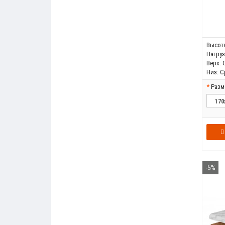
Высота
Нагрузк
Верх:
Низ:
С
Разм
-5%