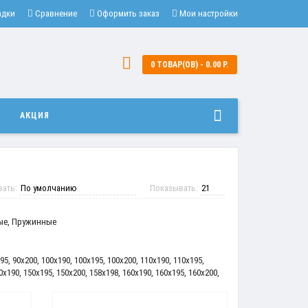
адки
Сравнение
Оформить заказ
Мои настройки
0 ТОВАР(ОВ) - 0.00 Р.
И
АКЦИЯ
вать:
Показывать:
ые
,
Пружинные
95
,
90x200
,
100x190
,
100x195
,
100x200
,
110x190
,
110x195
,
0x190
,
150x195
,
150x200
,
158x198
,
160x190
,
160x195
,
160x200
,