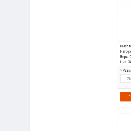
Высота
Нагрузк
Верх:
Низ:
Ж
Разм