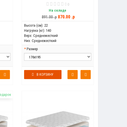
0
На складе
870.00 .p
891.00 .p
Высота (см):
22
Нагрузка (кг):
140
Верх:
Среднежесткий
Низ:
Среднежесткий
Размер
В КОРЗИНУ
подарок