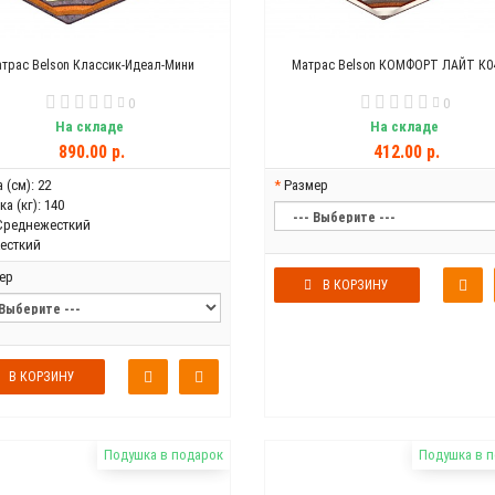
трас Belson Классик-Идеал-Мини
Матрас Belson КОМФОРТ ЛАЙТ К0
0
0
На складе
На складе
890.00 р.
412.00 р.
 (см):
22
Размер
а (кг):
140
Среднежесткий
есткий
ер
В КОРЗИНУ
В КОРЗИНУ
Подушка в подарок
Подушка в 