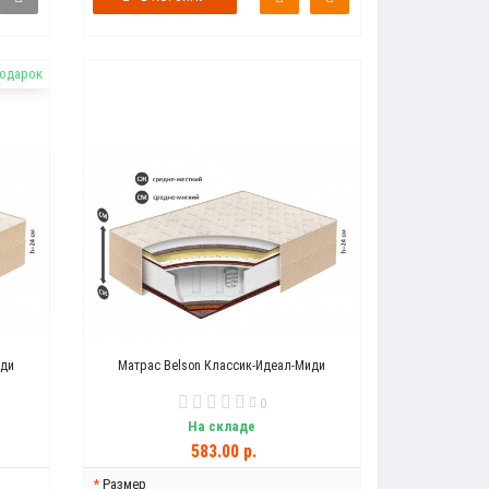
подарок
иди
Матрас Belson Классик-Идеал-Миди
0
На складе
583.00 р.
Размер