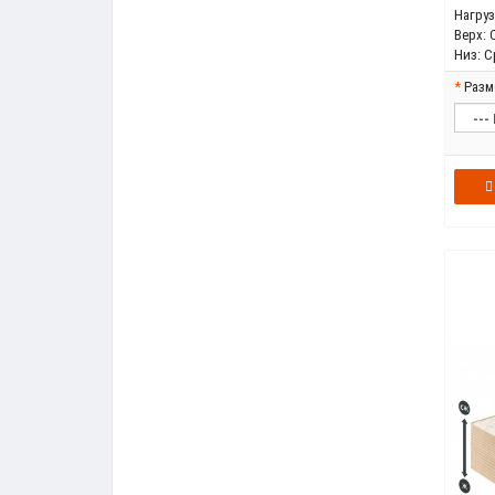
Нагрузк
Верх:
Низ:
С
Разм