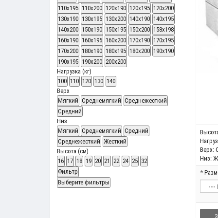
110x195
110x200
120x190
120x195
120x200
130x190
130x195
130x200
140x190
140x195
140x200
150x190
150x195
150x200
158x198
160x190
160x195
160x200
170x190
170x195
170x200
180x190
180x195
180x200
190x190
190x195
190x200
200x200
Нагрузка (кг)
100
110
120
130
140
Верх
Мягкий
Среднемягкий
Среднежесткий
Средний
Низ
Мягкий
Среднемягкий
Средний
Высота
Нагрузк
Среднежесткий
Жесткий
Верх:
Высота (см)
Низ:
Ж
16
17
18
19
20
21
22
24
25
32
Фильтр
Разм
Выберите фильтры