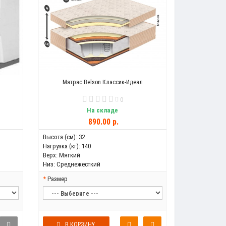
1
Матрас Belson Классик-Идеал
0
На складе
890.00 р.
Высота (см):
32
Нагрузка (кг):
140
Верх:
Мягкий
Низ:
Среднежесткий
Размер
В КОРЗИНУ