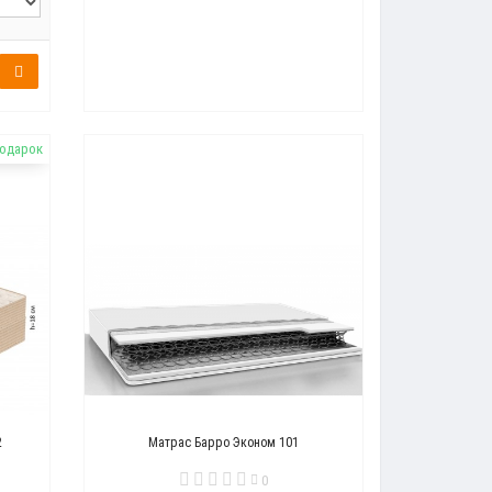
подарок
2
Матрас Барро Эконом 101
0