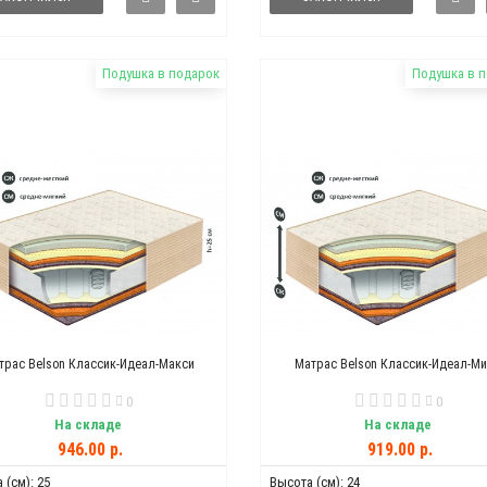
Подушка в подарок
Подушка в 
трас Belson Классик-Идеал-Макси
Матрас Belson Классик-Идеал-М
0
0
На складе
На складе
946.00 р.
919.00 р.
 (см):
25
Высота (см):
24