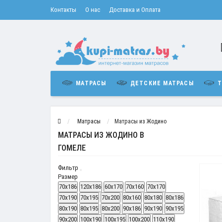
Контакты
О нас
Доставка и Оплата
МАТРАСЫ
ДЕТСКИЕ МАТРАСЫ
Т
Матрасы
Матрасы из Жодино
МАТРАСЫ ИЗ ЖОДИНО В
ГОМЕЛЕ
Фильтр
Размер
70x186
120x186
60x170
70x160
70x170
70x190
70x195
70x200
80x160
80x180
80x186
80x190
80x195
80x200
90x186
90x190
90x195
90x200
100x190
100x195
100x200
110x190