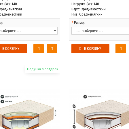
а (кг):
140
Нагрузка (кг):
140
Среднемягкий
Верх:
Среднежесткий
реднежесткий
Низ:
Среднемягкий
ер
Размер
В КОРЗИНУ
В КОРЗИНУ
Подушка в подарок