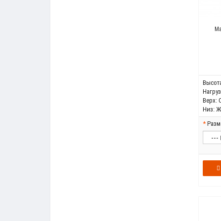
Ма
Высота
Нагрузк
Верх:
Низ:
Ж
Разм