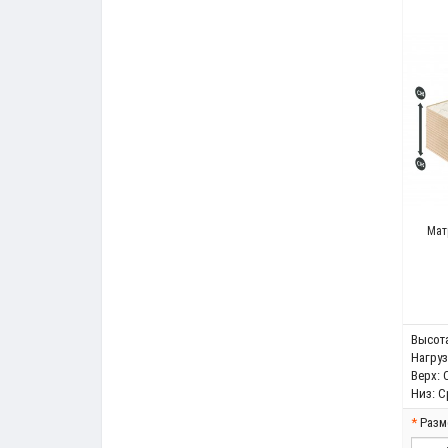
Мат
Высота
Нагрузк
Верх:
Низ:
С
Разм