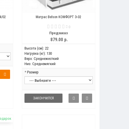
4/02
Матрас Belson КОМФОРТ Э-02
0
Предзаказ
879.00 р.
Высота (см):
22
Нагрузка (кг):
130
Верх:
Среднежесткий
Низ:
Среднемягкий
Размер
ЗАКОНЧИЛСЯ
подарок