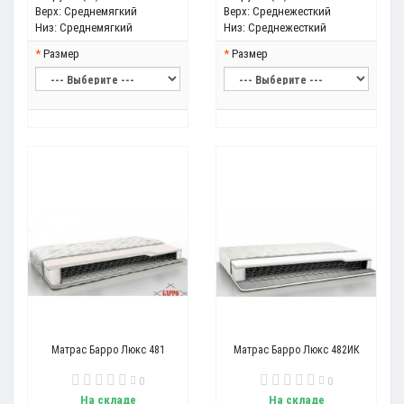
Верх:
Среднемягкий
Верх:
Среднежесткий
Низ:
Среднемягкий
Низ:
Среднежесткий
Размер
Размер
Матрас Барро Люкс 481
Матрас Барро Люкс 482ИК
0
0
На складе
На складе