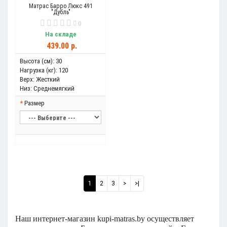
Матрас Барро Люкс 491
"Дубль"
0
На складе
439.00 р.
Высота (см):
30
Нагрузка (кг):
120
Верх:
Жесткий
Низ:
Среднемягкий
Размер
1
2
3
>
>|
Наш интернет-магазин kupi-matras.by о
существляет