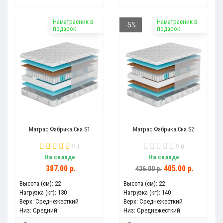
Наматрасник в
Наматрасник в
-5%
подарок
подарок
Матрас Фабрика Сна S1
Матрас Фабрика Сна S2
1
0
На складе
На складе
387.00 р.
405.00 р.
426.00 р.
Высота (см):
22
Высота (см):
22
Нагрузка (кг):
130
Нагрузка (кг):
140
Верх:
Среднежесткий
Верх:
Среднежесткий
Низ:
Средний
Низ:
Среднежесткий