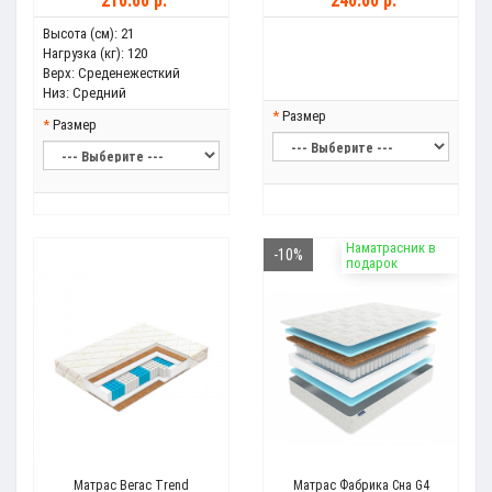
210.00 р.
240.00 р.
Высота (см):
21
Нагрузка (кг):
120
Верх:
Среденежесткий
Низ:
Средний
Размер
Размер
Наматрасник в
-10%
подарок
Матрас Вегас Trend
Матрас Фабрика Сна G4