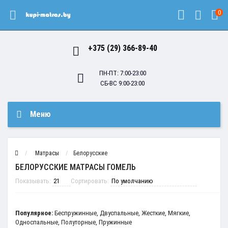
0
+375 (29) 366-89-40
ПН-ПТ: 7:00-23:00
СБ-ВС 9:00-23:00
Меню
Матрасы
Белорусские
БЕЛОРУССКИЕ МАТРАСЫ ГОМЕЛЬ
Показывать:
Сортировать:
Популярное:
Беспружинные
,
Двуспальные
,
Жесткие
,
Мягкие
,
Односпальные
,
Полуторные
,
Пружинные