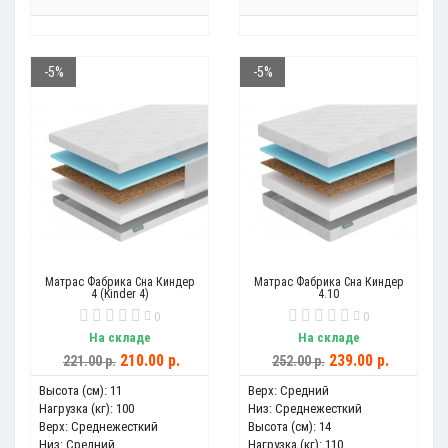
-5%
-5%
Матрас Фабрика Сна Киндер
Матрас Фабрика Сна Киндер
4 (Kinder 4)
4.10
0
0
На складе
На складе
210.00 р.
239.00 р.
221.00 р.
252.00 р.
Высота (см):
11
Верх:
Средний
Нагрузка (кг):
100
Низ:
Среднежесткий
Верх:
Среднежесткий
Высота (см):
14
Низ:
Средний
Нагрузка (кг):
110