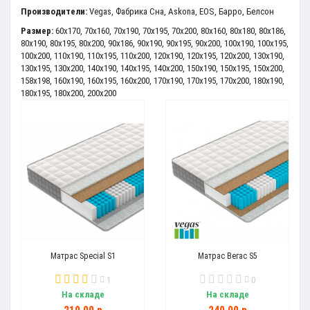
Производители:
Vegas
,
Фабрика Сна
,
Askona
,
EOS
,
Барро
,
Белсон
Размер:
60x170
,
70x160
,
70x190
,
70x195
,
70x200
,
80x160
,
80x180
,
80x186
,
80x190
,
80x195
,
80x200
,
90x186
,
90x190
,
90x195
,
90x200
,
100x190
,
100x195
,
100x200
,
110x190
,
110x195
,
110x200
,
120x190
,
120x195
,
120x200
,
130x190
,
130x195
,
130x200
,
140x190
,
140x195
,
140x200
,
150x190
,
150x195
,
150x200
,
158x198
,
160x190
,
160x195
,
160x200
,
170x190
,
170x195
,
170x200
,
180x190
,
180x195
,
180x200
,
200x200
Матрас Special S1
Матрас Вегас S5
1
0
На складе
На складе